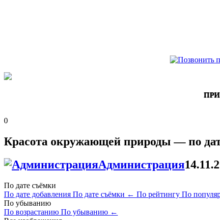
ПРИ
0
Красота окружающей природы — по дат
Администрация
14.11.
По дате съёмки
По дате добавления
По дате съёмки
←
По рейтингу
По популя
По убыванию
По возрастанию
По убыванию
←