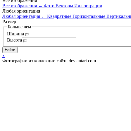
Все изображения
Все изображения
←
Фото
Векторы
Иллюстрации
Любая ориентация
Любая ориентация
←
Квадратные
Горизонтальные
Вертикальн
Размер
Больше чем
Ширина
Высота
x
Фотографии из коллекции сайта deviantart.com