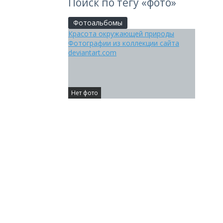
Поиск по тегу «фото»
Фотоальбомы
Красота окружающей природы
Фотографии из коллекции сайта
deviantart.com
Нет фото
—