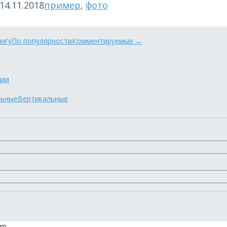
14.11.2018
пример
,
фото
ингу
По популярности
Комментируемые
←
ции
льные
Вертикальные
om