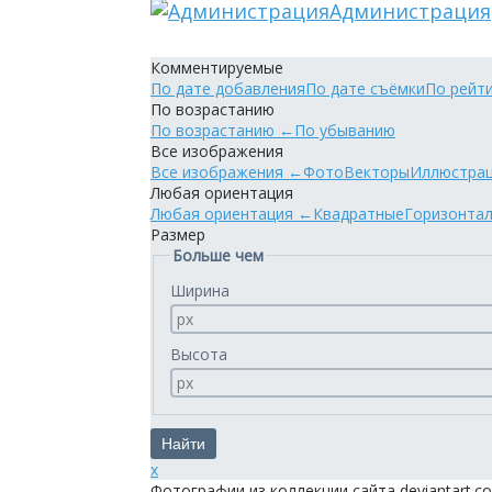
Администрация
Комментируемые
По дате добавления
По дате съёмки
По рейт
По возрастанию
По возрастанию
←
По убыванию
Все изображения
Все изображения
←
Фото
Векторы
Иллюстра
Любая ориентация
Любая ориентация
←
Квадратные
Горизонта
Размер
Больше чем
Ширина
Высота
x
Фотографии из коллекции сайта deviantart.c